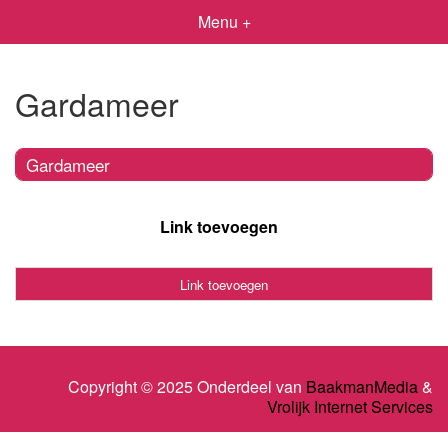
Menu +
Gardameer
Gardameer
Link toevoegen
Link toevoegen
Copyright © 2025 Onderdeel van
BaakmanMedia
&
Vrolijk Internet Services